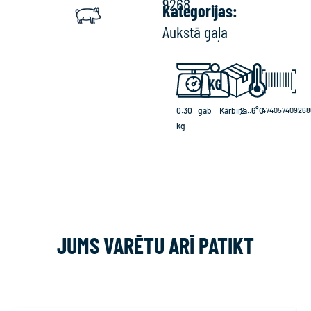
9268
Kategorijas:
Aukstā gaļa
0.30
gab
Kārbiņa
2...6°C
474057409268
kg
JUMS VARĒTU ARĪ PATIKT