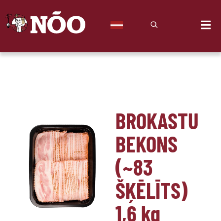
BROKASTU
BEKONS
(~83
ŠĶĒLĪTS)
1,6
kg