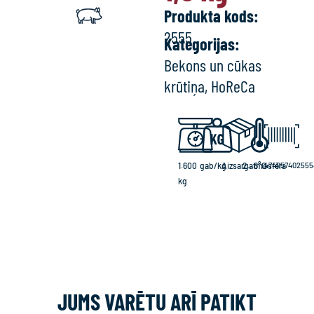
Produkta kods:
2555
Kategorijas:
Bekons un cūkas
krūtiņa
,
HoReCa
1.600
gab/kg
Aizsargatmosfēra
2...6°C
474057402555
kg
JUMS VARĒTU ARĪ PATIKT