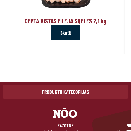
CEPTA VISTAS FILEJA ŠĶĒLĒS 2,1
kg
Skatīt
PRODUKTU KATEGORIJAS
RAŽOTNE
BI
SO
N
P
D