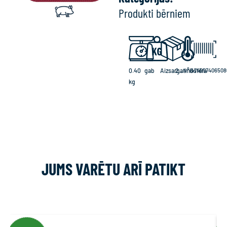
Produkti bērniem
0.40
gab
Aizsargatmosfēra
2...4°C
474057406508
kg
JUMS VARĒTU ARĪ PATIKT