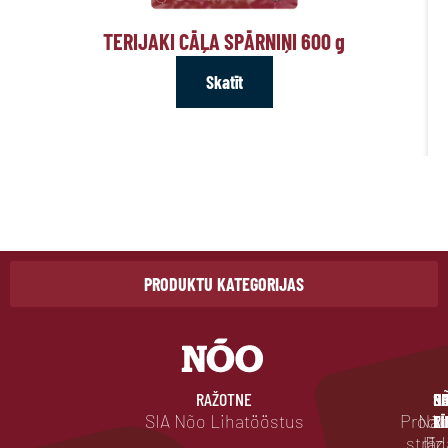
TERIJAKI CĀĻA SPĀRNIŅI 600
g
Skatīt
PRODUKTU KATEGORIJAS
RAŽOTNE
BI
SO
N
P
D
SIA Nõo Lihatööstus
Produ
Nāc
RĪ
TĪ
L
strād
Uz
E.