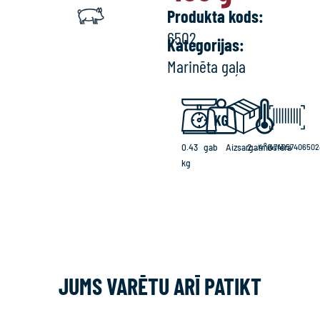
Produkta kods:
6502
Kategorijas:
Marinēta gaļa
0.43
gab
Aizsargatmosfēra
2...4°C
474057406502
kg
JUMS VARĒTU ARĪ PATIKT