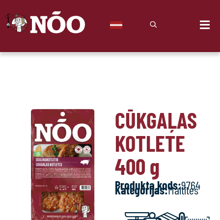
CŪKGAĻAS
KOTLETE
400
g
Produkta kods:
9764
Kategorijas:
Maltītes