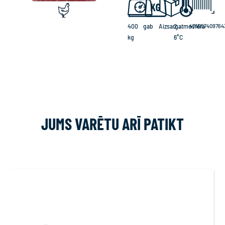
400
gab
Aizsargatmosfēra
2…
474057409764
kg
6°C
JUMS VARĒTU ARĪ PATIKT