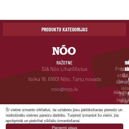
PRODUKTU KATEGORIJAS
RAŽOTNE
BI
SO
N
P
D
SIA Nõo Lihatööstus
Produ
Nāc
RĪ
TĪ
L
strād
Uz
E.
Voika 18, 61601 Nõo, Tartu novads
sāku
Smiļ
iela
noo@noo.lv
Jaunu
Privāt
2a, 3
politi
stāv
Par
mum
Rīga
Šī vietne izmanto sīkfailus, lai uzlabotu jūsu pārlūkošanas pieredzi un
nodrošinātu vietnes pareizu darbību. Turpinot izmantot šo vietni, jūs
Latvi
Veika
apstiprināt un piekrītat sīkfailu izmantošanai.
Ilgtsp
Pieņemt visus