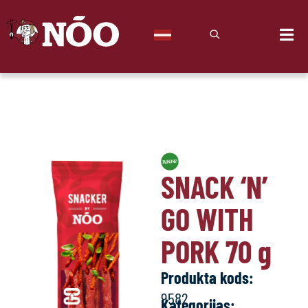
SNACK ‘N’
GO WITH
PORK 70
g
Produkta kods:
9582
Kategorijas: