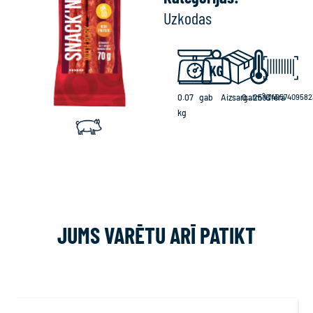
Uzkodas
0.07
gab
Aizsargatmosfēra
0...25°C
474057409582
kg
JUMS VARĒTU ARĪ PATIKT