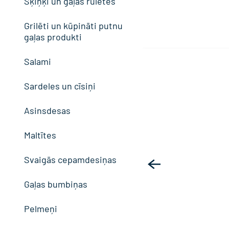
Šķiņķi un gaļas ruletes
Grilēti un kūpināti putnu
gaļas produkti
Salami
Sardeles un cīsiņi
Asinsdesas
Maltītes
Svaigās cepamdesiņas
Gaļas bumbiņas
Pelmeņi