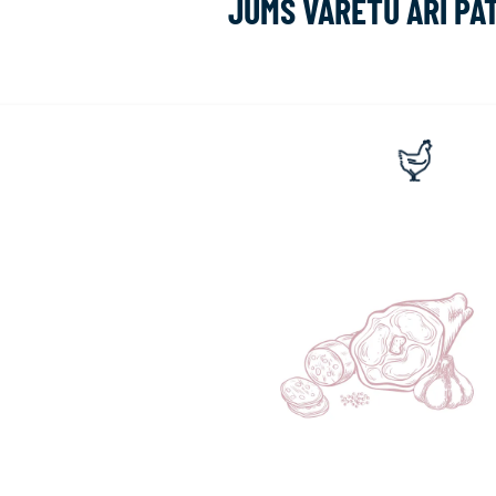
JUMS VARĒTU ARĪ PA