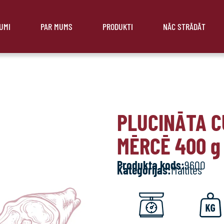
UMI
PAR MUMS
PRODUKTI
NĀC STRĀDĀT
PLUCINĀTA 
MĒRCĒ 400
g
Produkta kods:
9600
Kategorijas:
Maltītes