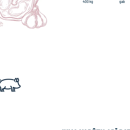
400 kg
gab