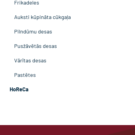
Frikadeles
Auksti kūpināta cūkgaļa
Pilndūmu desas
Pusžāvētās desas
Vārītas desas
Pastētes
HoReCa