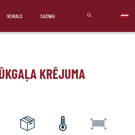
VEIKALS
SAZIŅAI
CŪKGAĻA KRĒJUMA