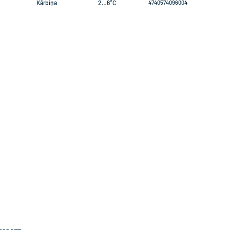
Kārbiņa
2…6°C
4740574096004