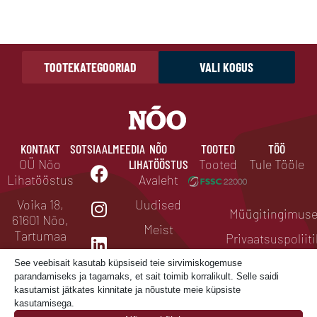
TOOTEKATEGOORIAD
VALI KOGUS
KONTAKT
SOTSIAALMEEDIA
NÕO
TOOTED
TÖÖ
OÜ Nõo
LIHATÖÖSTUS
Tooted
Tule Tööle
Lihatööstus
Avaleht
Voika 18,
Uudised
Müügitingimus
61601 Nõo,
Meist
Tartumaa
Privaatsuspoliit
Esinduspood
noo@noo.ee
See veebisait kasutab küpsiseid teie sirvimiskogemuse
parandamiseks ja tagamaks, et sait toimib korralikult. Selle saidi
+372 730
kasutamist jätkates kinnitate ja nõustute meie küpsiste
2030
kasutamisega.