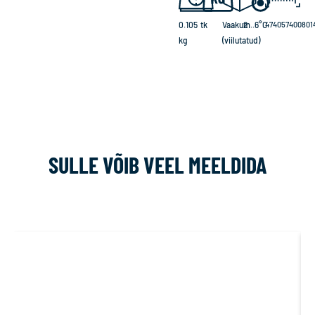
0.105
tk
Vaakum
2...6°C
474057400801
kg
(viilutatud)
SULLE VÕIB VEEL MEELDIDA