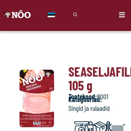
SEASELJAFIL
105
g
Tootekood:
8001
Kategooriad:
Singid ja rulaadid